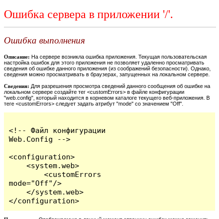
Ошибка сервера в приложении '/'.
Ошибка выполнения
Описание:
На сервере возникла ошибка приложения. Текущая пользовательская
настройка ошибок для этого приложения не позволяет удаленно просматривать
сведения об ошибке данного приложения (из соображений безопасности). Однако,
сведения можно просматривать в браузерах, запущенных на локальном сервере.
Сведения:
Для разрешения просмотра сведений данного сообщения об ошибке на
локальном сервере создайте тег <customErrors> в файле конфигурации
"web.config", который находится в корневом каталоге текущего веб-приложения. В
теге <customErrors> следует задать атрибут "mode" со значением "Off".
<!-- Файл конфигурации 
Web.Config -->

<configuration>

    <system.web>

        <customErrors 
mode="Off"/>

    </system.web>

</configuration>