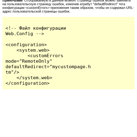
Примечания:
Отображаемую в данный момент страницу ошибок можно заменить
на пользовательскую страницу ошибок, изменив атрибут "defaultRedirect" тега
конфигурации <customErrors> приложения таким образом, чтобы он содержал URL-
адрес пользовательской страницы ошибок.
<!-- Файл конфигурации 
Web.Config -->

<configuration>

    <system.web>

        <customErrors 
mode="RemoteOnly" 
defaultRedirect="mycustompage.h
tm"/>

    </system.web>

</configuration>